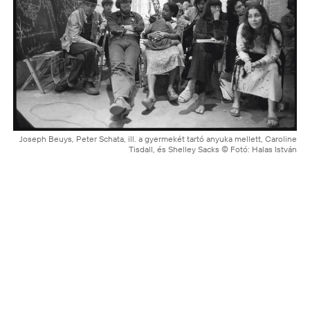
Joseph Beuys, Peter Schata, ill. a gyermekét tartó anyuka mellett, Caroline
Tisdall, és Shelley Sacks © Fotó: Halas István