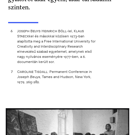
szinten.
6
Joseph Beuys
Heinrich Böll
-lel,
Klaus
Staeck
kel és másokkal közösen 1973-ban
alapította meg a Free International University for
Creativity and Interdisciplinary Research
elnevezésű szabad egyetemet, amelynek első
nagy nyilvános eseményére 1977-ben, a 6.
documentán került sor.
7
Caroline Tisdall:
Permanent Conference in
Tames and Hudson, New York,
Joseph Beuys,
1979, 265-282.