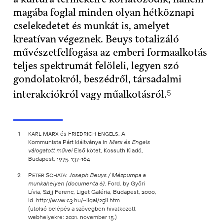
magába foglal minden olyan hétköznapi
cselekedetet és munkát is, amelyet
kreatívan végeznek.
Beuys
totalizáló
művészetfelfogása az emberi formaalkotás
teljes spektrumát felöleli, legyen szó
gondolatokról, beszédről, társadalmi
5
interakciókról vagy műalkotásról.
1
Karl Marx
és
Friedrich Engels
: A
Kommunista Párt kiáltványa in
Marx és Engels
Első kötet, Kossuth Kiadó,
válogatott művei
Budapest, 1975, 137-164
2
Peter Schata:
Joseph Beuys / Mézpumpa a
Ford. by Győri
munkahelyen (documenta 6).
Lívia, Szijj Ferenc, Liget Galéria, Budapest, 2000,
ld.
http://www.c3.hu/~ligal/258.htm
(utolsó belépés a szövegben hivatkozott
webhelyekre: 2021. november 15.)