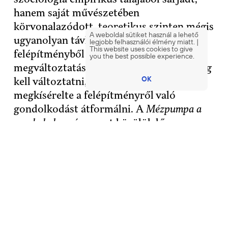
hanem saját művészetében
körvonalazódott, teoretikus szinten mégis
A weboldal sütiket használ a lehető
ugyanolyan távlatokba ér el. Az alapnak a
legjobb felhasználói élmény miatt. |
This website uses cookies to give
felépítményből történő
you the best possible experience.
megváltoztatásához a felépítményt is meg
OK
kell változtatni, ahogyan Beuys
megkísérelte a felépítményről való
gondolkodást átformálni. A
Mézpumpa a
munkahelyen
és az azt körülölelő
gondolatvilág Joseph Beuys művészetén
keresztül egy új, totálisabb megközelítést
kínál a társadalmi
felépítmény
ről való
gondolkodáshoz és az annak
megváltoztatásához szükséges ágencia
megértéséhez. Beuys gondolkodásában a
kollektivitáshoz az út az
indivídum