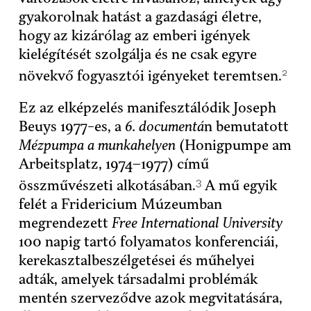
gyakorolnak hatást a gazdasági életre,
hogy az kizárólag az emberi igények
kielégítését szolgálja és ne csak egyre
2
növekvő fogyasztói igényeket teremtsen.
Ez az elképzelés manifesztálódik Joseph
Beuys 1977-es, a
6. documentá
n bemutatott
Mézpumpa a munkahelyen
(Honigpumpe am
Arbeitsplatz, 1974–1977) című
3
összművészeti alkotásában.
A mű egyik
felét a Fridericium Múzeumban
megrendezett
Free International University
100 napig tartó folyamatos konferenciái,
kerekasztalbeszélgetései és műhelyei
adták, amelyek társadalmi problémák
mentén szerveződve azok megvitatására,