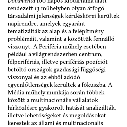
Documenta
100 napos időtartama alatt
rendezett 13 műhelyben olyan átfogó
társadalmi jelenségek kérdéskörei kerültek
napirendre, amelyek egyaránt
tematizálták az alap és a felépítmény
problémáit, valamint a közöttük fennálló
viszonyt. A Periféria műhely esetében
például a világrendszerben centrum,
félperifériás, illetve perifériás pozíciót
betöltő országok gazdasági függőségi
viszonyai és az ebből adódó
egyenlőtlenségek kerültek a fókuszba. A
Média műhely munkája során többek
között a multinacionális vállalatok
hírközlésre gyakorolt hatását analizálták,
illetve lehetőségeket és megoldásokat
kerestek az állami és multinacionális