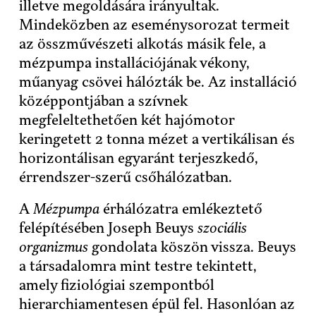
illetve megoldására irányultak.
Mindeközben az eseménysorozat termeit
az összművészeti alkotás másik fele, a
mézpumpa installációjának vékony,
műanyag csövei hálózták be. Az installáció
középpontjában a szívnek
megfeleltethetően két hajómotor
keringetett 2 tonna mézet a vertikálisan és
horizontálisan egyaránt terjeszkedő,
érrendszer-szerű csőhálózatban.
A
Mézpumpa
érhálózatra emlékeztető
felépítésében Joseph Beuys
szociális
organizmus
gondolata köszön vissza. Beuys
a társadalomra mint testre tekintett,
amely fiziológiai szempontból
hierarchiamentesen épül fel. Hasonlóan az