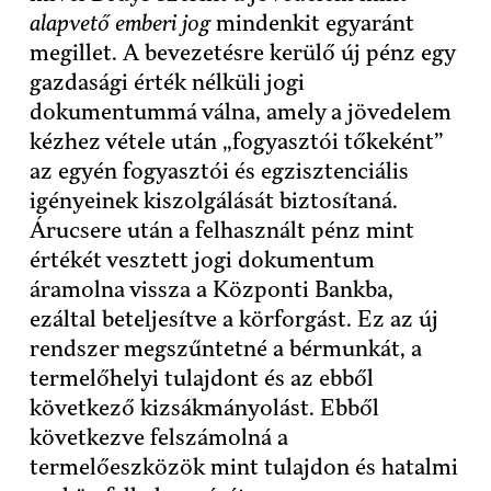
alapvető emberi jog
mindenkit egyaránt
megillet. A bevezetésre kerülő új pénz egy
gazdasági érték nélküli jogi
dokumentummá válna, amely a jövedelem
kézhez vétele után „fogyasztói tőkeként”
az egyén fogyasztói és egzisztenciális
igényeinek kiszolgálását biztosítaná.
Árucsere után a felhasznált pénz mint
értékét vesztett jogi dokumentum
áramolna vissza a Központi Bankba,
ezáltal beteljesítve a körforgást. Ez az új
rendszer megszűntetné a bérmunkát, a
termelőhelyi tulajdont és az ebből
következő kizsákmányolást. Ebből
következve felszámolná a
termelőeszközök mint tulajdon és hatalmi