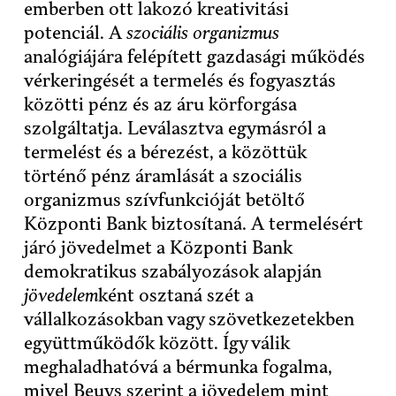
emberben ott lakozó kreativitási
potenciál. A
szociális organizmus
analógiájára felépített gazdasági működés
vérkeringését a termelés és fogyasztás
közötti pénz és az áru körforgása
szolgáltatja. Leválasztva egymásról a
termelést és a bérezést, a közöttük
történő pénz áramlását a szociális
organizmus szívfunkcióját betöltő
Központi Bank biztosítaná. A termelésért
járó jövedelmet a Központi Bank
demokratikus szabályozások alapján
jövedelem
ként osztaná szét a
vállalkozásokban vagy szövetkezetekben
együttműködők között. Így válik
meghaladhatóvá a bérmunka fogalma,
mivel Beuys szerint a jövedelem mint