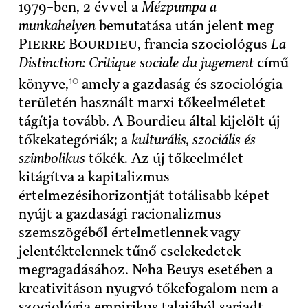
1979-ben, 2 évvel a
Mézpumpa a
munkahelyen
bemutatása után jelent meg
Pierre Bourdieu,
francia szociológus
La
Distinction: Critique sociale du jugement
című
10
könyve,
amely a gazdaság és szociológia
területén használt marxi tőkeelméletet
tágítja tovább. A Bourdieu által kijelölt új
tőkekategóriák; a
kulturális, szociális és
szimbolikus
tőkék. Az új tőkeelmélet
kitágítva a kapitalizmus
értelmezésihorizontját totálisabb képet
nyújt a gazdasági racionalizmus
szemszögéből értelmetlennek vagy
jelentéktelennek tűnő cselekedetek
megragadásához. Noha Beuys esetében a
kreativitáson nyugvó tőkefogalom nem a
szociológia empirikus talajából sarjadt,