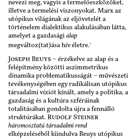
nevezi meg, vagyis a termelőeszközöket,
illetve a termelési viszonyokat. Marx az
utópikus világának az eljövetelét a
történelem dialektikus alakulásában látta,
amelyet a gazdasági
alap
1
megváltoz(tat)ása hív életre.
Joseph Beuys
– érzékelve az alap és a
felépítmény közötti aszimmetrikus
dinamika problematikusságát – művészeti
tevékenységében egy radikálisan utópikus
társadalmi víziót kínált, amely a politika, a
gazdaság és a kultúra szféráinak
totalitásában gondolta újra a fennálló
struktúrákat.
Rudolf Steiner
háromosztatú társadalmi rend
elképzeléséből kiindulva Beuys utópikus