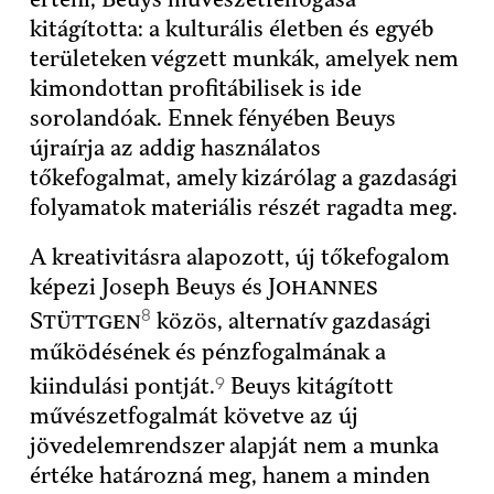
kitágította: a kulturális életben és egyéb
területeken végzett munkák, amelyek nem
kimondottan profitábilisek is ide
sorolandóak. Ennek fényében Beuys
újraírja az addig használatos
tőkefogalmat, amely kizárólag a gazdasági
folyamatok materiális részét ragadta meg.
A kreativitásra alapozott, új tőkefogalom
képezi Joseph Beuys és
Johannes
8
Stüttgen
közös, alternatív gazdasági
működésének és pénzfogalmának a
9
kiindulási pontját.
Beuys kitágított
művészetfogalmát követve az új
jövedelemrendszer alapját nem a munka
értéke határozná meg, hanem a minden