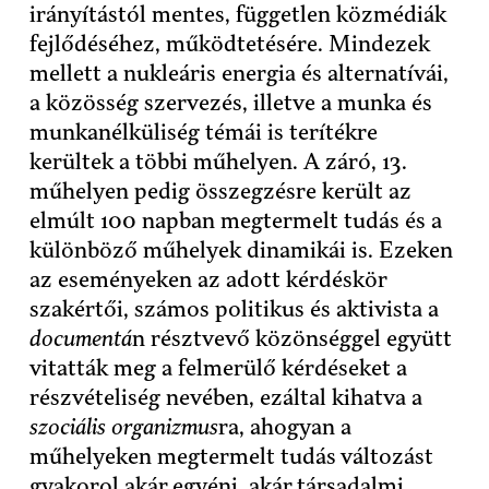
irányítástól mentes, független közmédiák
fejlődéséhez, működtetésére. Mindezek
mellett a nukleáris energia és alternatívái,
a közösség szervezés, illetve a munka és
munkanélküliség témái is terítékre
kerültek a többi műhelyen. A záró, 13.
műhelyen pedig összegzésre került az
elmúlt 100 napban megtermelt tudás és a
különböző műhelyek dinamikái is. Ezeken
az eseményeken az adott kérdéskör
szakértői, számos politikus és aktivista a
documentá
n résztvevő közönséggel együtt
vitatták meg a felmerülő kérdéseket a
részvételiség nevében, ezáltal kihatva a
szociális organizmus
ra, ahogyan a
műhelyeken megtermelt tudás változást
gyakorol akár egyéni, akár társadalmi