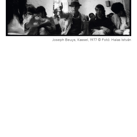
Joseph Beuys, Kassel, 1977 © Fotó: Halas István