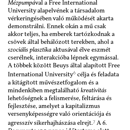
Mézpumpá
val a Free International
University alapelvének a társadalom
vérkeringésében való működését akarta
demonstrálni. Ennek okán a mű csak
akkor teljes, ha emberek tartózkodnak a
csövek által behálózott terekben, ahol a
szociális plasztika
aktusával élve eszmét
cserélnek, interakcióba lépnek egymással.
A többek között Beuys által alapított Free
6
International University
célja és feladata
a kitágított művészetfogalom és a
mindenkiben megtalálható
kreativitás
lehetőségnek a felismerése, feltárása és
fejlesztése, amelyet a kapitalizmus
versenyképességre való orientációja és
7
agresszív sikerhajhászása elrejt.
A
6.