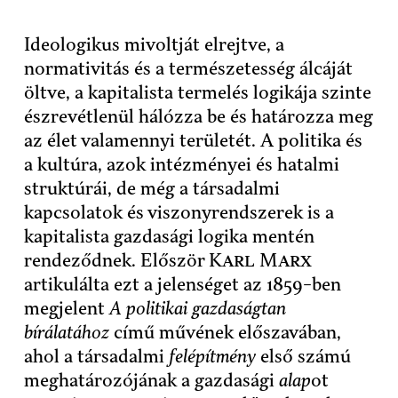
Ideologikus mivoltját elrejtve, a
normativitás és a természetesség álcáját
öltve, a kapitalista termelés logikája szinte
észrevétlenül hálózza be és határozza meg
az élet valamennyi területét. A politika és
a kultúra, azok intézményei és hatalmi
struktúrái, de még a társadalmi
kapcsolatok és viszonyrendszerek is a
kapitalista gazdasági logika mentén
rendeződnek. Először
Karl Marx
artikulálta ezt a jelenséget az 1859-ben
megjelent
A politikai gazdaságtan
bírálatához
című művének előszavában,
ahol a társadalmi
felépítmény
első számú
meghatározójának a gazdasági
alap
ot