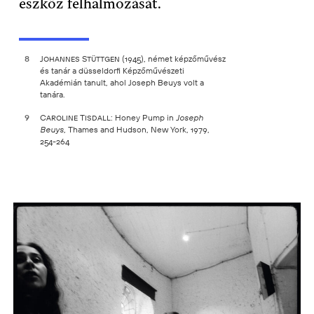
eszköz felhalmozását.
8
Johannes Stüttgen
(1945), német képzőművész
és tanár a düsseldorfi Képzőművészeti
Akadémián tanult, ahol Joseph Beuys volt a
tanára.
9
Caroline Tisdall:
Honey Pump in
Joseph
Thames and Hudson, New York, 1979,
Beuys,
254-264