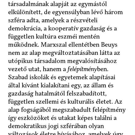
társadalmának alapját az egymástól
elkülönített, de egyensúlyban lévő három
szféra adta, amelyek a részvételi
demokrácia, a kooperatív gazdaság és a
független kultúra eszméi mentén
működnek. Marxszal ellentétben Beuys
nem az alap megváltoztatásában látta az
utópikus társadalom megvalósításához
vezető utat, hanem a
felépítmény
ben.
Szabad iskolák és egyetemek alapításai
által kívánt kialakítani egy, az állam és
gazdaság hatalmától felszabadított,
független szellemi és kulturális életet. Az
alap fogságából megszabadult felépítmény
így eszközöket és utakat képes találni a
demokratikus jogi szférában olyan
változások életre hívásához, amelyek úgy