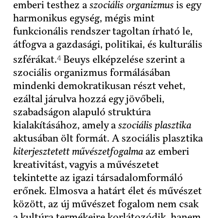
emberi testhez a
szociális organizmus
is egy
harmonikus egység, mégis mint
funkcionális rendszer tagoltan írható le,
átfogva a gazdasági, politikai, és kulturális
4
szférákat.
Beuys elképzelése szerint a
szociális organizmus formálásában
mindenki demokratikusan részt vehet,
ezáltal járulva hozzá egy jövőbeli,
szabadságon alapuló struktúra
kialakításához, amely a
szociális plasztika
aktusában ölt formát. A szociális plasztika
kiterjesztetett művészetfogalma
az emberi
kreativitást, vagyis a művészetet
tekintette az igazi társadalomformáló
erőnek. Elmosva a határt élet és művészet
között, az új művészet fogalom nem csak
a kultúra termékeire korlátozódik, hanem