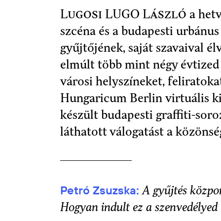
Lugosi LUGO László
a hetv
szcéna és a budapesti urbánus
gyűjtőjének, saját szavaival é
elmúlt több mint négy évtized
városi helyszíneket, feliratoka
Hungaricum Berlin virtuális ki
készült budapesti graffiti-sor
láthatott válogatást a közönsé
Petró Zsuzska:
A gyűjtés közpon
Hogyan indult ez a szenvedélyed 