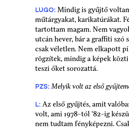
LUGO:
Mindig is gyűjtő volta
műtárgyakat, karikatúrákat. F
tartottam magam. Nem vagyok 
utcán hever, bár a graffiti szó
csak véletlen. Nem elkapott pi
rögzítek, mindig a képek közti
teszi őket sorozattá.
PZS:
Melyik volt az első gyűjte
L:
Az első gyűjtés, amit valób
volt, ami 1978-tól ’82-ig kész
nem tudtam fényképezni. Csak