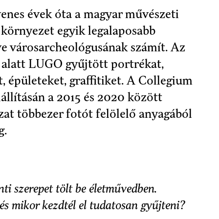
enes évek óta a magyar művészeti
 környezet egyik legalaposabb
lve városarcheológusának számít. Az
 alatt LUGO gyűjtött portrékat,
t, épületeket, graffitiket. A Collegium
állításán a 2015 és 2020 között
ozat többezer fotót felölelő anyagából
g.
ti szerepet tölt be életművedben.
és mikor kezdtél el tudatosan gyűjteni?