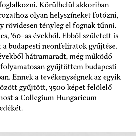
foglalkozni. Körülbelül akkoriban
ozathoz olyan helyszíneket fotózni,
y rövidesen tényleg el fognak tűnni.
es, ’60-as évekből. Ebből született is
 a budapesti neonfeliratok gyűjtése.
s évekből hátramaradt, még működő
n folyamatosan gyűjtöttem budapesti
ban. Ennek a tevékenységnek az egyik
özött gyűjtött, 3500 képet felölelő
 most a Collegium Hungaricum
edékét.