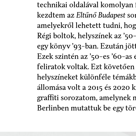
technikai oldalával komolyan 
kezdtem az
Eltűnő Budapest
sor
amelyekről lehetett tudni, hog
Régi boltok, helyszínek az ’50-
egy könyv ’93-ban. Ezután jött
Ezek szintén az ’50-es ’60-a
feliratok voltak. Ezt követőe
helyszíneket különféle témák
állomása volt a 2015 és 2020 k
graffiti sorozatom, amelynek
Berlinben mutattuk be egy tör