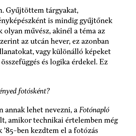
m. Gyűjtöttem tárgyakat,
ényképészként is mindig gyűjtőnek
olyan művész, akinél a téma az
 szerint az utcán hever, ez azonban
llanatokat, vagy különálló képeket
 összefüggés és logika érdekel. Ez
ményed fotósként?
an annak lehet nevezni, a
Fotónapló
ült, amikor technikai értelemben még
 ’85-ben kezdtem el a fotózás