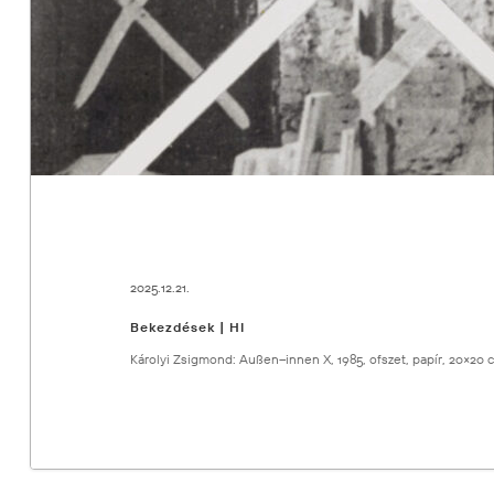
2025.12.21.
Bekezdések | HI
Károlyi Zsigmond: Außen–innen X, 1985, ofszet, papír, 20×20 