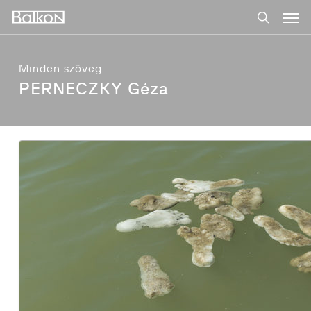
Men
Skip
to
search
main
content
Minden szöveg
PERNECZKY Géza
Deli
Ágnes:
Hullám