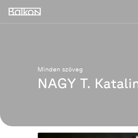
Skip
to
main
content
Minden szöveg
NAGY T. Katali
Azsúr