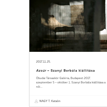
–
Szanyi
Borbála
kiállítása
2017.11.25.
– Szanyi Borbála kiállítása
Azsúr
Óbudai Társaskör Galéria, Budapest 2017.
szeptember 5 – október 1. Szanyi Borbála kiállítása a
női…
NAGY T. Katalin